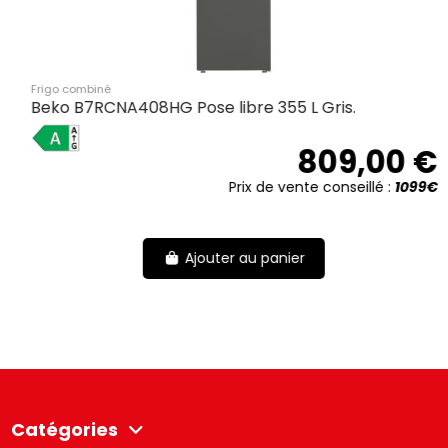
Frigo combiné
Beko B7RCNA408HG Pose libre 355 L Gris.
A
€
809,00 €
€
Prix de vente conseillé :
1099€
Ajouter au panier
Catégories