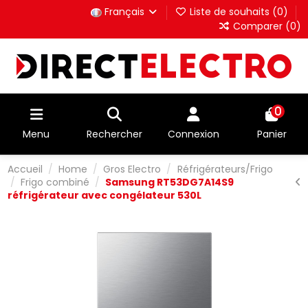
Français
Liste de souhaits (
0
)
Comparer (
0
)
0
Menu
Rechercher
Connexion
Panier
Accueil
Home
Gros Electro
Réfrigérateurs/Frigo
Frigo combiné
Samsung RT53DG7A14S9
réfrigérateur avec congélateur 530L