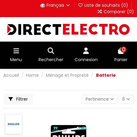
Français
Liste de souhaits (
0
)
Comparer (
0
)
0
Menu
Rechercher
Connexion
Panier
Accueil
Home
Ménage et Propreté
Batterie
Filtrer
Pertinence
6