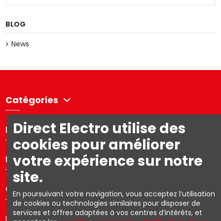
BLOG
News
Catégories
Direct Electro utilise des
Directelectro
cookies pour améliorer
votre expérience sur notre
Mon compte
site.
Contact us
En poursuivant votre navigation, vous acceptez l’utilisation
de cookies ou technologies similaires pour disposer de
services et offres adaptées à vos centres d’intérêts, et
Directelectro est la boutique en ligne B2C d'Ets. R. Van den Berg SA –