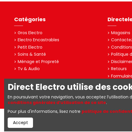
Catégories
Directel
Gros Electro
Magasins
Electro Encastrables
Contacte
Petit Electro
Condition
Soins & Santé
Politique 
Ménage et Propreté
Disclaime
Tv & Audio
Retours
Formulair
Direct Electro utilise des coo
Directelectro est la boutique en ligne B2C d'Ets. R. Van den Berg S
En poursuivant votre navigation, vous acceptez l’utilisation 
conditions générales d’utilisation de ce site
.
Pour plus d'informations, lisez notre
politique de confident
Accept