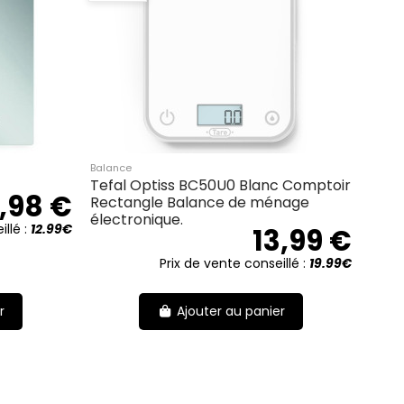
Balance
Tefal Optiss BC50U0 Blanc Comptoir
,98 €
Rectangle Balance de ménage
électronique.
illé :
12.99€
13,99 €
Prix de vente conseillé :
19.99€
r
Ajouter au panier