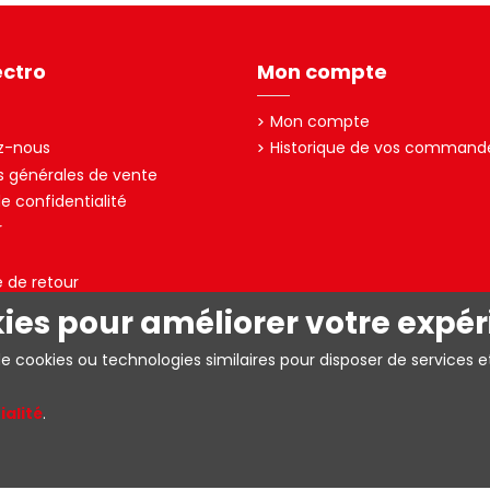
ectro
Mon compte
Mon compte
z-nous
Historique de vos command
s générales de vente
de confidentialité
r
e de retour
kies pour améliorer votre expér
A – TVA: BE0403.153.576
de cookies ou technologies similaires pour disposer de services e
ialité
.