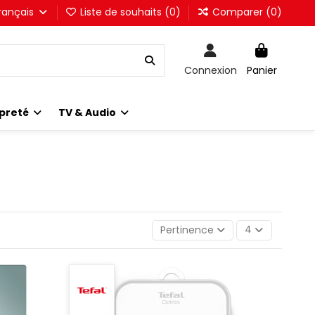
rançais
Liste de souhaits (
0
)
Comparer (
0
)
Connexion
Panier
preté
TV & Audio
Pertinence
4