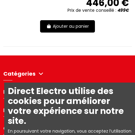
446,00 €
Prix de vente conseillé :
499€
Ajouter au panier
Catégories
Direct Electro utilise des
Directelectro
cookies pour améliorer
votre expérience sur notre
Mon compte
site.
Contact us
En poursuivant votre navigation, vous acceptez l’utilisation