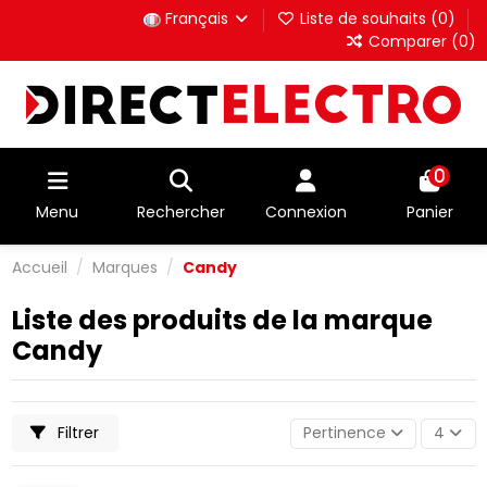
Français
Liste de souhaits (
0
)
Comparer (
0
)
0
Menu
Rechercher
Connexion
Panier
Accueil
Marques
Candy
Liste des produits de la marque
Candy
Filtrer
Pertinence
4