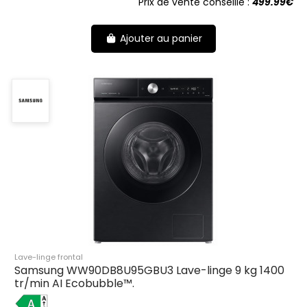
Prix de vente conseillé :
499.99€
Ajouter au panier
Lave-linge frontal
Samsung WW90DB8U95GBU3 Lave-linge 9 kg 1400
tr/min AI Ecobubble™.
A