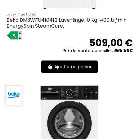
Lave-linge frontal
Beko BM3WFU41041B Lave-linge 10 kg 1400 tr/min
EnergySpin SteamCure.
A
509,00 €
Prix de vente conseillé :
569.99€
Ajouter au panier