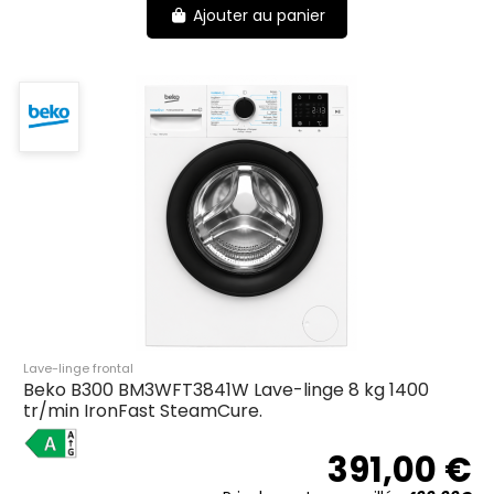
Ajouter au panier
Lave-linge frontal
Beko B300 BM3WFT3841W Lave-linge 8 kg 1400
tr/min IronFast SteamCure.
A
391,00 €