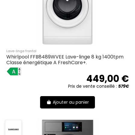
Lave-linge frontal
Whirlpool FFB8489WVEE Lave-linge 8 kg 1400tpm
Classe énergétique A FreshCare+.
A
449,00 €
Prix de vente conseillé :
579€
Ajouter au panier