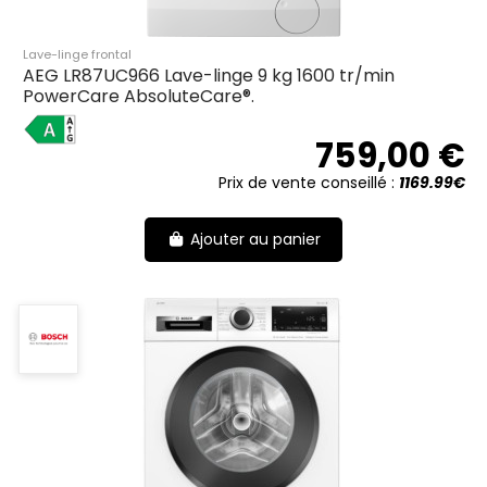
Lave-linge frontal
AEG LR87UC966 Lave-linge 9 kg 1600 tr/min
PowerCare AbsoluteCare®.
A
759,00 €
Prix de vente conseillé :
1169.99€
Ajouter au panier