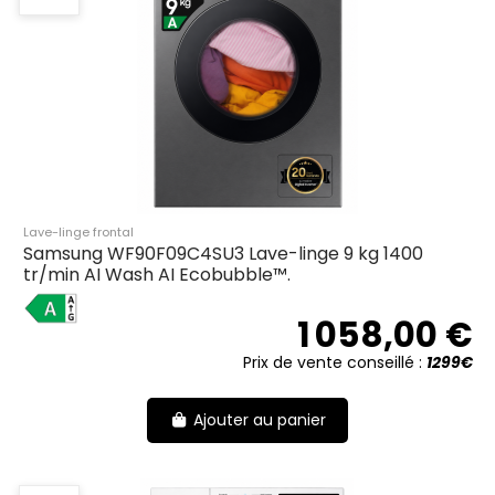
Lave-linge frontal
Samsung WF90F09C4SU3 Lave-linge 9 kg 1400
tr/min AI Wash AI Ecobubble™.
A
1 058,00 €
Prix de vente conseillé :
1299€
Ajouter au panier