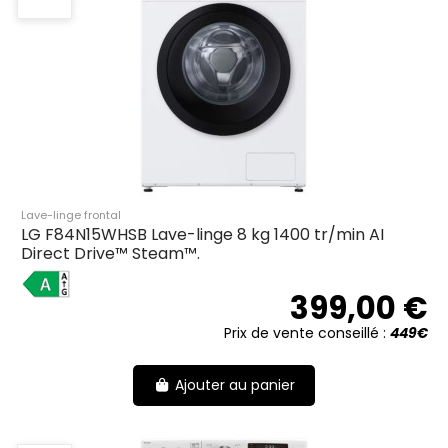
Lave-linge frontal
LG F84N15WHSB Lave-linge 8 kg 1400 tr/min AI
Direct Drive™ Steam™.
A
399,00 €
Prix de vente conseillé :
449€
Ajouter au panier