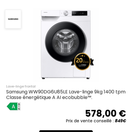
Lave-linge frontal
Samsung WW90DG6U85LE Lave-linge 9kg 1400 tpm
Classe énergétique A AI ecobubble™.
A
578,00 €
Prix de vente conseillé :
849€