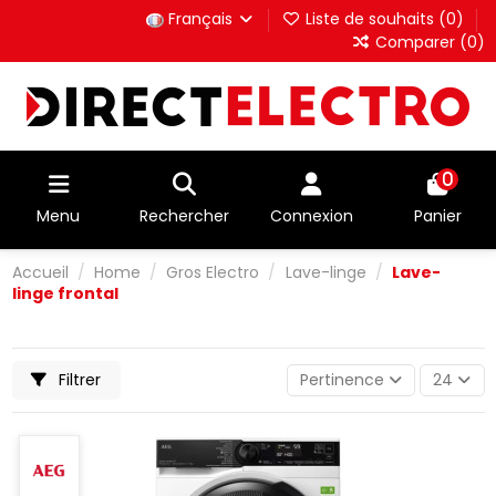
Français
Liste de souhaits (
0
)
Comparer (
0
)
0
Menu
Rechercher
Connexion
Panier
Accueil
Home
Gros Electro
Lave-linge
Lave-
linge frontal
Filtrer
Pertinence
24