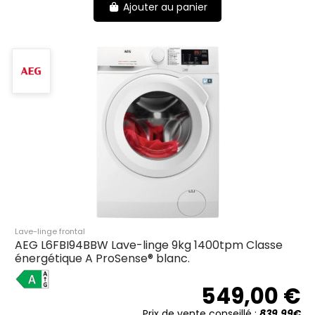
Ajouter au panier
Lave-linge frontal
AEG L6FBI94BBW Lave-linge 9kg 1400tpm Classe
énergétique A ProSense® blanc.
A
549,00 €
Prix de vente conseillé :
839.99€