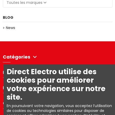
Toutes les marques
BLOG
News
Catégories
Direct Electro utilise des
Directelectro
cookies pour améliorer
votre expérience sur notre
Mon compte
site.
Contact us
En poursuivant votre navigation, vous acceptez l’utilisation
de cookies ou technologies similaires pour disposer de