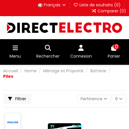
Français
Liste de souhaits (
0
)
Comparer (
0
)
0
Menu
Rechercher
Connexion
Panier
Accueil
Home
Ménage et Propreté
Batterie
Piles
Filtrer
Pertinence
6