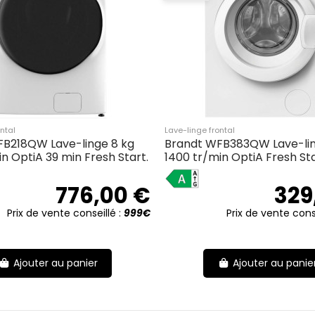
ntal
Lave-linge frontal
B218QW Lave-linge 8 kg
Brandt WFB383QW Lave-lin
n OptiA 39 min Fresh Start.
1400 tr/min OptiA Fresh Sta
A
776,00 €
329
Prix de vente conseillé :
999€
Prix de vente cons
Ajouter au panier
Ajouter au panie