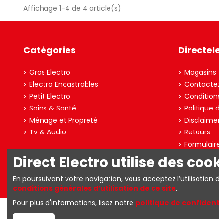
Affichage 1-4 de 4 article(s)
Catégories
Directel
Gros Electro
Magasins
Electro Encastrables
Contacte
Petit Electro
Condition
Soins & Santé
Politique 
Ménage et Propreté
Disclaime
Tv & Audio
Retours
Formulair
Direct Electro utilise des coo
Directelectro est la boutique en ligne B2C d'Ets. R. Van den Berg S
En poursuivant votre navigation, vous acceptez l’utilisation 
conditions générales d’utilisation de ce site
.
Pour plus d'informations, lisez notre
politique de confident