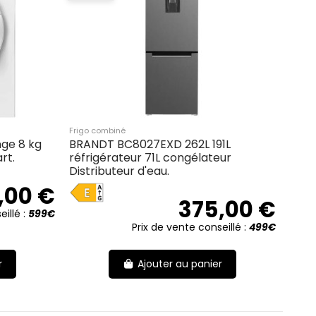
Frigo combiné
ge 8 kg
BRANDT BC8027EXD 262L 191L
rt.
réfrigérateur 71L congélateur
Distributeur d'eau.
E
,00 €
375,00 €
eillé :
599€
Prix de vente conseillé :
499€
r
Ajouter au panier