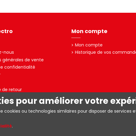
ectro
Mon compte
Mon compte
z-nous
Historique de vos command
s générales de vente
de confidentialité
r
e de retour
kies pour améliorer votre expér
A – TVA: BE0403.153.576
de cookies ou technologies similaires pour disposer de services e
ialité
.