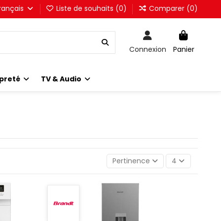
rançais
Liste de souhaits (
0
)
Comparer (
0
)
Connexion
Panier
preté
TV & Audio
Pertinence
4