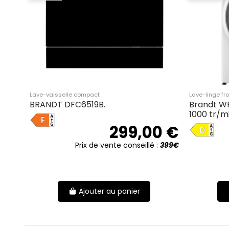
Lave-vaisselle compact
Lave-linge fro
BRANDT DFC6519B.
Brandt WF
1000 tr/mi
F
D
299,00 €
Prix de vente conseillé :
399€
Ajouter au panier