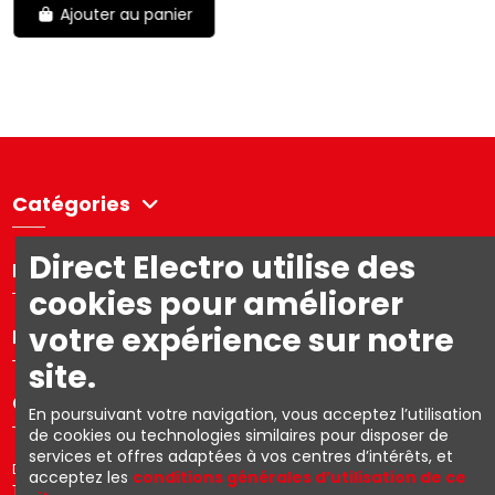
Ajouter au panier
Catégories
Direct Electro utilise des
Directelectro
cookies pour améliorer
votre expérience sur notre
Mon compte
site.
Contact us
En poursuivant votre navigation, vous acceptez l’utilisation
de cookies ou technologies similaires pour disposer de
services et offres adaptées à vos centres d’intérêts, et
Directelectro est la boutique en ligne B2C d'Ets. R. Van den Berg SA –
acceptez les
conditions générales d’utilisation de ce
TVA: BE0403.153.576