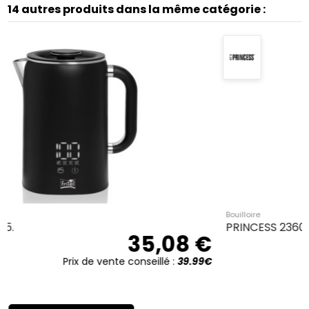
14 autres produits dans la même catégorie :
Bouilloire
PRINCESS 236032.
8 €
29,99
39.99€
Prix de vente conseillé :
47