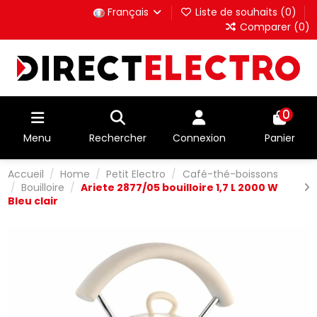
Français
Liste de souhaits (
0
)
Comparer (
0
)
0
Menu
Rechercher
Connexion
Panier
Accueil
Home
Petit Electro
Café-thé-boissons
Bouilloire
Ariete 2877/05 bouilloire 1,7 L 2000 W
Bleu clair