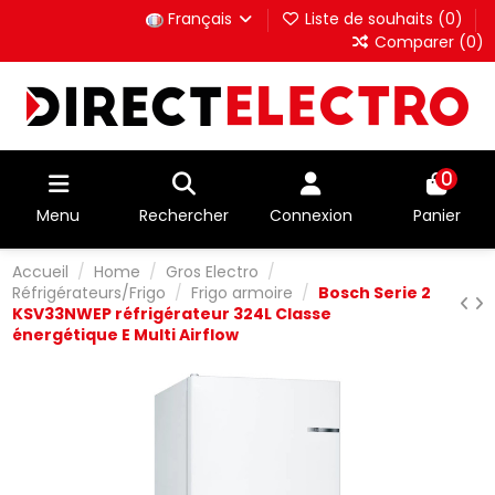
Français
Liste de souhaits (
0
)
Comparer (
0
)
0
Menu
Rechercher
Connexion
Panier
Accueil
Home
Gros Electro
Réfrigérateurs/Frigo
Frigo armoire
Bosch Serie 2
KSV33NWEP réfrigérateur 324L Classe
énergétique E Multi Airflow