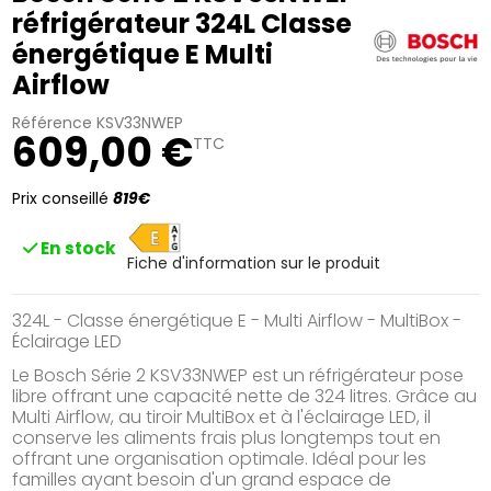
réfrigérateur 324L Classe
énergétique E Multi
Airflow
Référence
KSV33NWEP
609,00 €
TTC
Prix conseillé
819€
E
En stock
Fiche d'information sur le produit
324L - Classe énergétique E - Multi Airflow - MultiBox -
Éclairage LED
Le Bosch Série 2 KSV33NWEP est un réfrigérateur pose
libre offrant une capacité nette de 324 litres. Grâce au
Multi Airflow, au tiroir MultiBox et à l'éclairage LED, il
conserve les aliments frais plus longtemps tout en
offrant une organisation optimale. Idéal pour les
familles ayant besoin d'un grand espace de