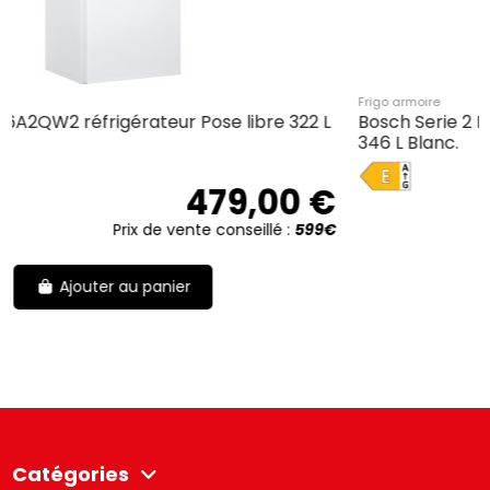
Frigo armoire
322 L
Bosch Serie 2 KSV36NWEP réfrigérateur Pose libr
346 L Blanc.
E
0 €
669,00
:
599€
Prix de vente conseillé :
86
Ajouter au panier
Catégories