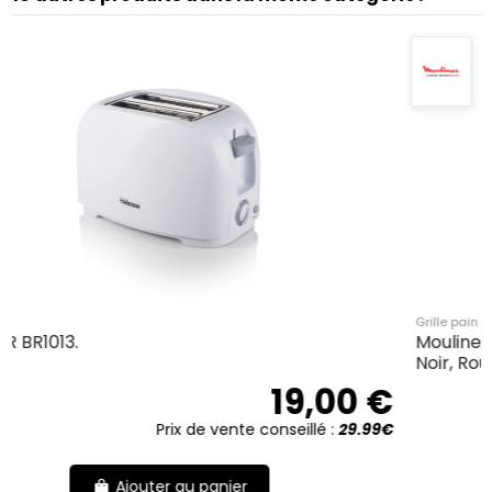
Grille pain
Moulinex LT5S05E0 grille-pain 7 2 part(s
Noir, Rouge.
3
19,00 €
Prix de vente cons
onseillé :
29.99€
Ajouter au panier