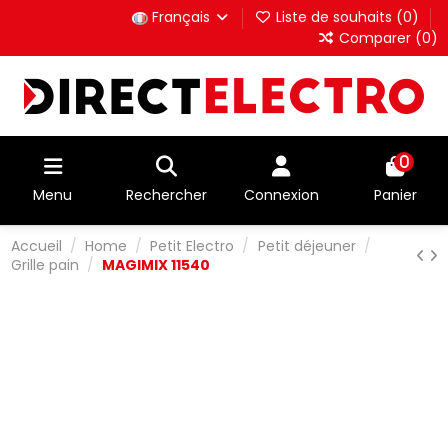
Français
Liste de souhaits (
0
)
Comparer (
0
)
0
Menu
Rechercher
Connexion
Panier
Accueil
Home
Petit Electro
Petit déjeuner
Grille pain
MAGIMIX 11540