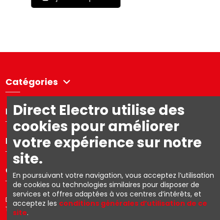
Catégories
Direct Electro utilise des
Directelectro
cookies pour améliorer
votre expérience sur notre
Mon compte
site.
Contact us
En poursuivant votre navigation, vous acceptez l’utilisation
de cookies ou technologies similaires pour disposer de
services et offres adaptées à vos centres d’intérêts, et
Directelectro est la boutique en ligne B2C d'Ets. R. Van den Berg SA –
acceptez les
conditions générales d’utilisation de ce
TVA: BE0403.153.576
site
.