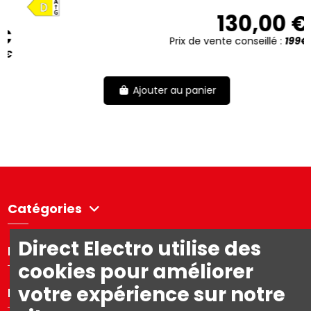
D
180,00 €
Prix de vente conseillé :
219.99€
Ajouter au panier
Catégories
Direct Electro utilise des
Directelectro
cookies pour améliorer
votre expérience sur notre
Mon compte