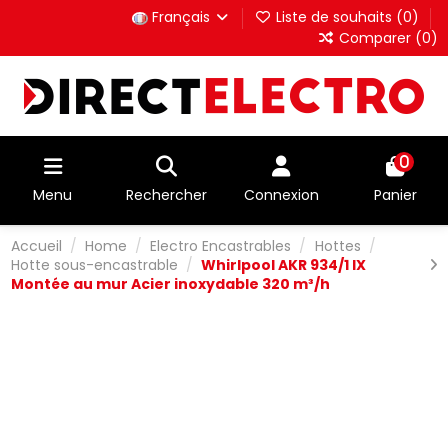
Français
Liste de souhaits (
0
)
Comparer (
0
)
0
Menu
Rechercher
Connexion
Panier
Accueil
Home
Electro Encastrables
Hottes
Hotte sous-encastrable
Whirlpool AKR 934/1 IX
Montée au mur Acier inoxydable 320 m³/h