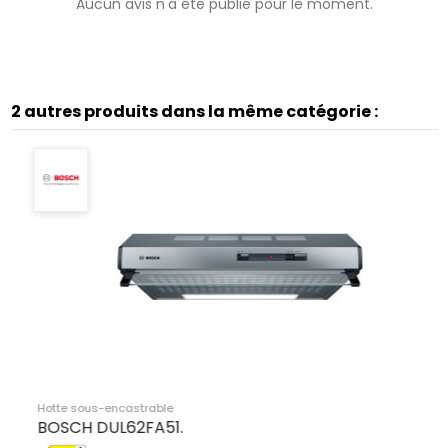
Aucun avis n'a été publié pour le moment.
2 autres produits dans la même catégorie :
ncastrable
Hotte sous-enca
 6433 X hotte Montée au mur Acier
BOSCH DUL6
e 365 m³/h.