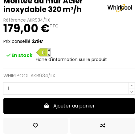
Montée au mur Acier
inoxydable 320 m³/h
Référence
AKR934/1IX
179,00 €
TTC
Prix conseillé
329€
C
En stock
Fiche d'information sur le produit
WHIRLPOOL AKR934/1IX
Ajouter au panier