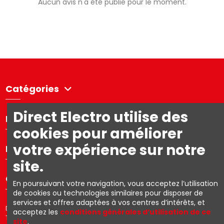
Aucun avis n'a été publié pour le moment.
Catégories
Direct Electro utilise des
Directelectro
cookies pour améliorer
votre expérience sur notre
Mon compte
site.
Contact us
En poursuivant votre navigation, vous acceptez l’utilisation
de cookies ou technologies similaires pour disposer de
services et offres adaptées à vos centres d’intérêts, et
Directelectro est la boutique en ligne B2C d'Ets. R. Van den Berg SA –
acceptez les
conditions générales d’utilisation de ce
TVA: BE0403.153.576
site
.