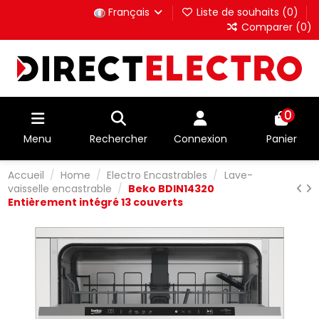
Français
Liste de souhaits (
0
)
Comparer (
0
)
0
Menu
Rechercher
Connexion
Panier
Accueil
Home
Electro Encastrables
Lave-
vaisselle encastrable
Beko BDIN14320
Entièrement intégré 13 couverts