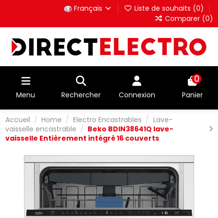
Français
Liste de souhaits (
0
)
Comparer (
0
)
0
Menu
Rechercher
Connexion
Panier
Accueil
Home
Electro Encastrables
Lave-
vaisselle encastrable
Beko BDIN38641Q lave-
vaisselle Entièrement intégré 16 couverts