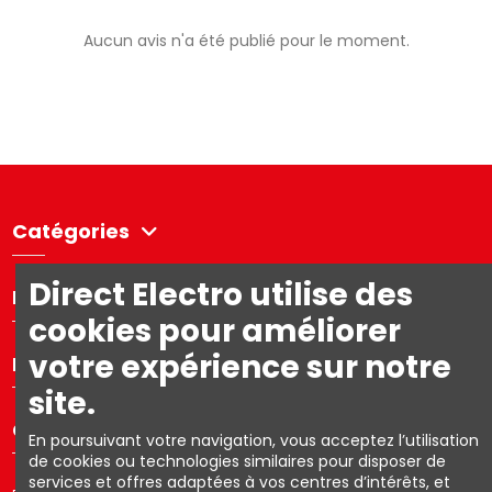
Aucun avis n'a été publié pour le moment.
Catégories
Direct Electro utilise des
Directelectro
cookies pour améliorer
votre expérience sur notre
Mon compte
site.
Contact us
En poursuivant votre navigation, vous acceptez l’utilisation
de cookies ou technologies similaires pour disposer de
services et offres adaptées à vos centres d’intérêts, et