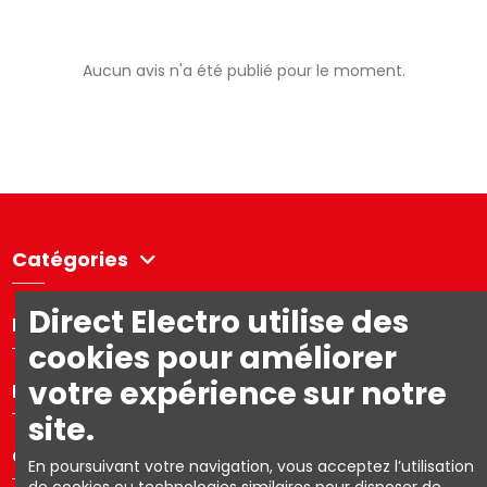
Aucun avis n'a été publié pour le moment.
Catégories
Direct Electro utilise des
Directelectro
cookies pour améliorer
votre expérience sur notre
Mon compte
site.
Contact us
En poursuivant votre navigation, vous acceptez l’utilisation
de cookies ou technologies similaires pour disposer de