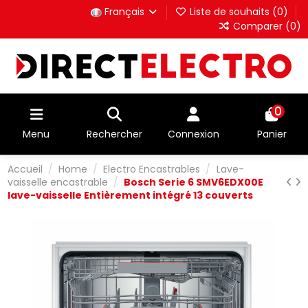
Français
Liste de souhaits (
0
)
Comparer (
0
)
0
Menu
Rechercher
Connexion
Panier
Accueil
Home
Electro Encastrables
Lave-
vaisselle encastrable
Bosch Serie 6 SMV6EDX00E
lave-vaisselle Entièrement intégré 13 couverts