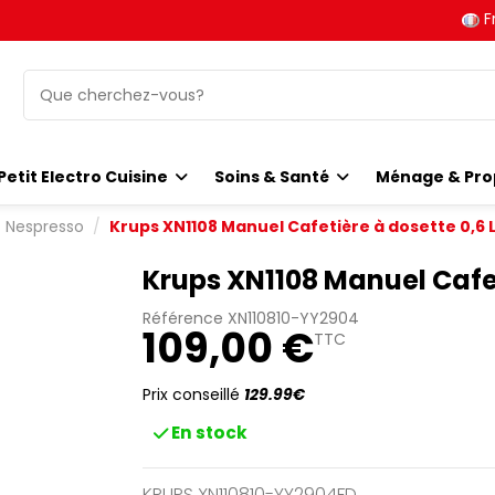
F
Petit Electro Cuisine
Soins & Santé
Ménage & Pro
Nespresso
Krups XN1108 Manuel Cafetière à dosette 0,6 
Krups XN1108 Manuel Cafet
Référence
XN110810-YY2904
109,00 €
TTC
Prix conseillé
129.99€
En stock
KRUPS XN110810-YY2904FD