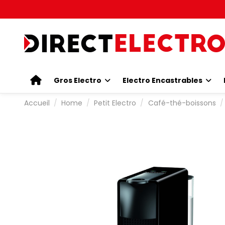
Gros Electro
Electro Encastrables
Accueil
Home
Petit Electro
Café-thé-boissons