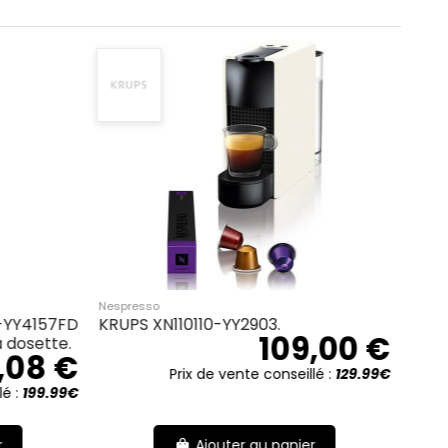
Nespresso
Nespresso
KRUPS XN110B10-YY2902.
Krups Nesp
 €
109,00 €
machine à c
99€
Prix de vente conseillé :
129.99€
Pri
Ajouter au panier