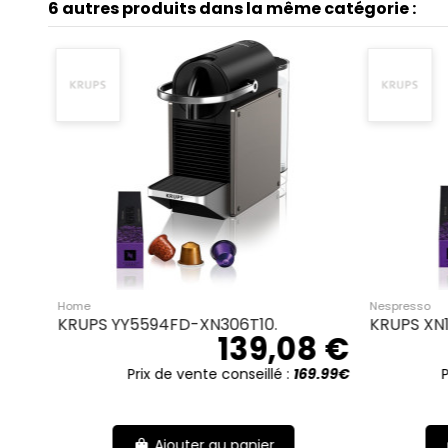
6 autres produits dans la même catégorie :
Nespresso
Home
KRUPS YY5594FD-XN306.
KRUPS YY5593FD
139,08 €
Prix de vente conseillé :
169.99€
Prix de v
Ajouter au panier
Ajout