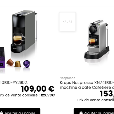
Home
-XN306310.
KRUPS YY5594FD-XN306T10.
139,08 €
139,08
ente conseillé :
169.99€
Prix de vente conseillé :
169.
er au panier
Ajouter au panier