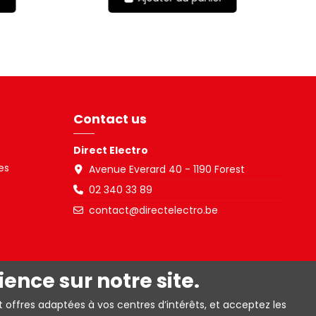
Contact us
Direct Electro
es
Avenue Everard 40 - 1190 Forest
02 340 33 89
contact@directelectro.be
ience sur notre site.
t offres adaptées à vos centres d’intérêts, et acceptez les