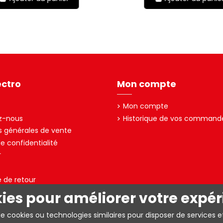
ectro
Mon compte
Mon compte
z-nous
Historique de vos command
s générales de vente
de confidentialité
r
e de retour
kies pour améliorer votre expér
A – TVA: BE0403.153.576
de cookies ou technologies similaires pour disposer de services e