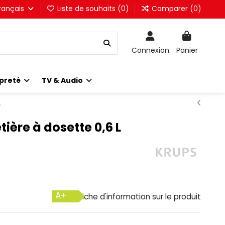
rançais
Liste de souhaits (
0
)
Comparer (
0
)
Connexion
Panier
preté
TV & Audio
L
ière à dosette 0,6 L
A+
Fiche d'information sur le produit