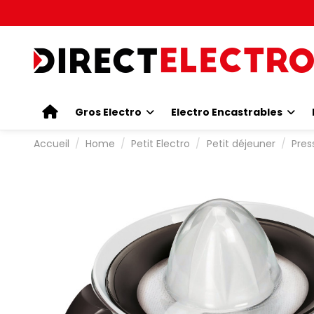
Gros Electro
Electro Encastrables
Accueil
Home
Petit Electro
Petit déjeuner
Pres