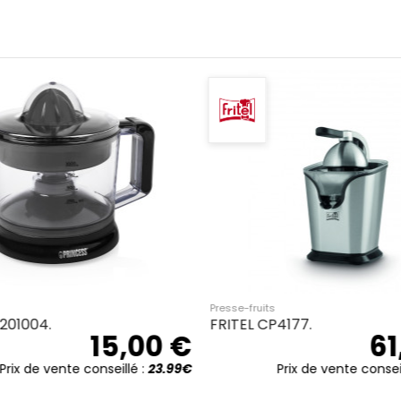
Presse-fruits
 PC2M08E0.
Moulinex PC603D presse-
29,08 €
électrique 100 W Argent.
47
Prix de vente conseillé :
34.99€
Prix de vente consei