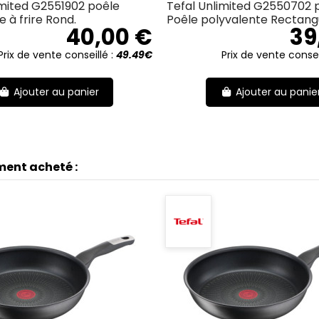
imited G2551902 poêle
Tefal Unlimited G2550702 
 à frire Rond.
Poêle polyvalente Rectangu
40,00 €
39
Prix de vente conseillé :
49.49€
Prix de vente consei
Ajouter au panier
Ajouter au panie
ment acheté :