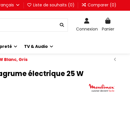
rançais
Liste de souhaits (
0
)
Comparer (
0
)
Connexion
Panier
preté
TV & Audio
 Blanc, Gris
agrume électrique 25 W