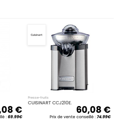
Presse-fruits
Presse
agrume
PRINCESS 201004.
FRIT
15,00 €
,08 €
Prix de vente conseillé :
23.99€
llé :
54.99€