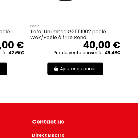
Poêle
oêle
Tefal Unlimited G2551902 poêle
Wok/Poêle à frire Rond.
,00 €
40,00 €
llé :
42.99€
Prix de vente conseillé :
49.49€
r
Ajouter au panier
Contact us
Direct Electro