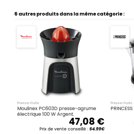
6 autres produits dans la même catégorie :
Presse-fruits
Presse-fruits
Philips Avance Collection HR2752/90
MOULINEX
Presse-agrumes silencieux - Noir.
58,68 €
Prix de vente conseillé :
74.99€