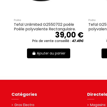
Poêle
Poêle
Tefal Unlimited G2550702 poêle
Tefal G25
Poêle polyvalente Rectangulaire.
polyvalen
39,00 €
Prix de vente conseillé :
47.49€
Ajouter au panier
Catégories
Directel
Gros Electro
Magasins