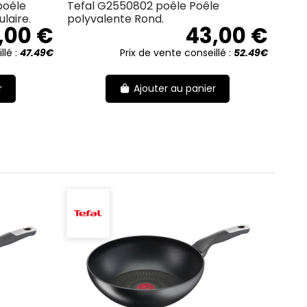
poêle
Tefal G2550802 poêle Poêle
laire.
polyvalente Rond.
,00 €
43,00 €
llé :
47.49€
Prix de vente conseillé :
52.49€
r
Ajouter au panier