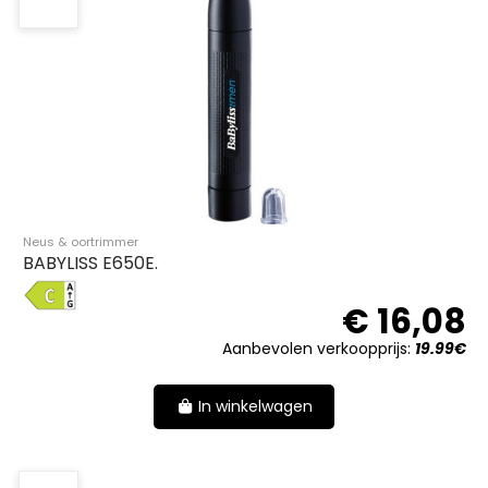
Neus & oortrimmer
BABYLISS E650E.
C
€ 16,08
Aanbevolen verkoopprijs:
19.99€
In winkelwagen