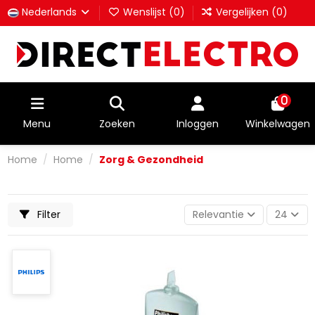
Nederlands
Wenslijst (
0
)
Vergelijken (
0
)
0
Menu
Zoeken
Inloggen
Winkelwagen
Home
Home
Zorg & Gezondheid
Filter
Relevantie
24