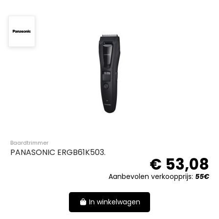
Baardtrimmer
PANASONIC ERGB61K503.
€ 53,08
Aanbevolen verkoopprijs:
55€
In winkelwagen