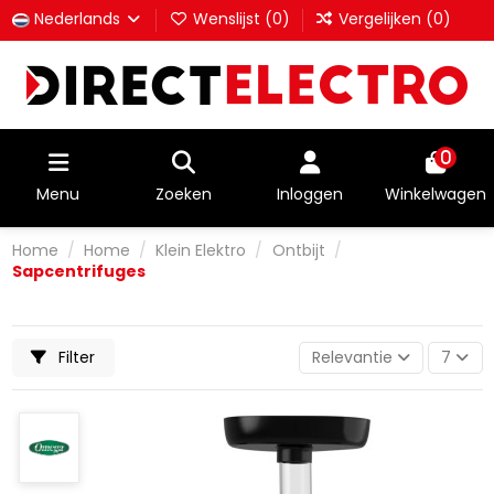
Nederlands
Wenslijst (
0
)
Vergelijken (
0
)
0
Menu
Zoeken
Inloggen
Winkelwagen
Home
Home
Klein Elektro
Ontbijt
Sapcentrifuges
Filter
Relevantie
7