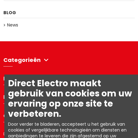
BLOG
News
Categorieën
Directelectro
Direct Electro maakt
gebruik van cookies om uw
Mijn account
ervaring op onze site te
verbeteren.
Contacteer ons
Door verder te bladeren, accepteert u het gebruik van
cookies of vergelijkbare technologieën om diensten en
Directelectro is de B2C-webshop van Ets. R. Van den Berg NV – BTW:
aanbiedingen te leveren die zijn afgestemd op uw