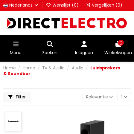
Nederlands
Wenslijst (
0
)
Vergelijken (
0
)
0
Menu
Zoeken
Inloggen
Winkelwagen
Home
Home
Tv & Audio
Audio
Luidsprekers
& Soundbar
Filter
Relevantie
1