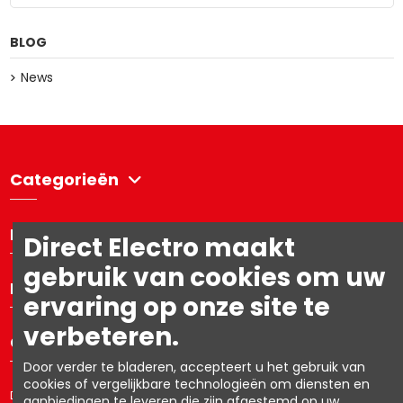
BLOG
News
Categorieën
Directelectro
Direct Electro maakt
gebruik van cookies om uw
Mijn account
ervaring op onze site te
verbeteren.
Contacteer ons
Door verder te bladeren, accepteert u het gebruik van
cookies of vergelijkbare technologieën om diensten en
Directelectro is de B2C-webshop van Ets. R. Van den Berg NV – BTW:
aanbiedingen te leveren die zijn afgestemd op uw