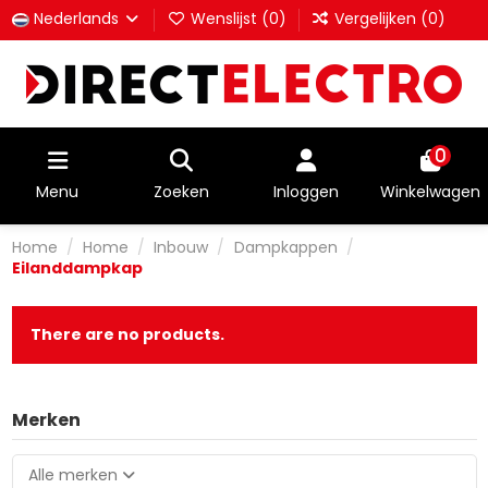
Nederlands
Wenslijst (
0
)
Vergelijken (
0
)
0
Menu
Zoeken
Inloggen
Winkelwagen
Home
Home
Inbouw
Dampkappen
Eilanddampkap
There are no products.
Merken
Alle merken