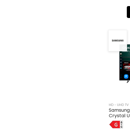
HD - UHD TV
Samsung
Crystal 
G