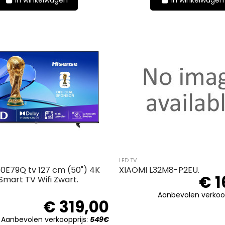
In winkelwagen
In winkelwagen
LED TV
50E79Q tv 127 cm (50") 4K
XIAOMI L32M8-P2EU.
€ 1
Smart TV Wifi Zwart.
Aanbevolen verkoop
€ 319,00
Aanbevolen verkoopprijs:
549€