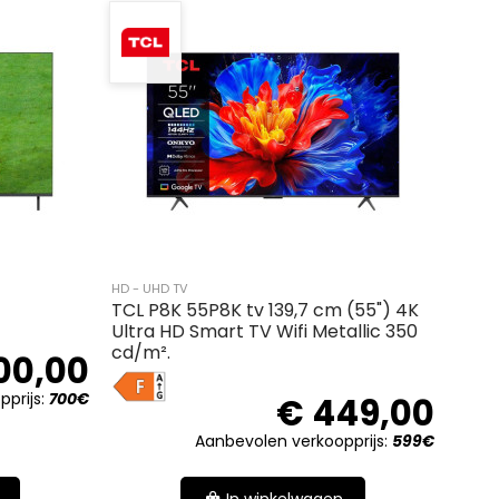
HD - UHD TV
TCL P8K 55P8K tv 139,7 cm (55") 4K
Ultra HD Smart TV Wifi Metallic 350
cd/m².
00,00
F
prijs:
700€
€ 449,00
Aanbevolen verkoopprijs:
599€