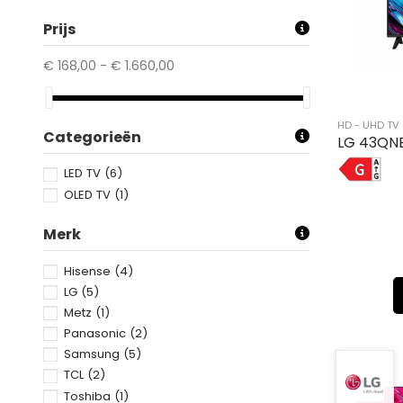
Prijs
€ 168,00 - € 1.660,00
HD - UHD TV
Categorieën
LG 43QN
G
LED TV
(6)
OLED TV
(1)
Merk
Hisense
(4)
LG
(5)
Metz
(1)
Panasonic
(2)
Samsung
(5)
TCL
(2)
Toshiba
(1)