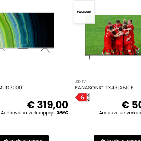
LED TV
MUD7000.
PANASONIC TX43LX810E.
G
€ 319,00
€ 5
Aanbevolen verkoopprijs:
399€
Aanbevolen verkoop