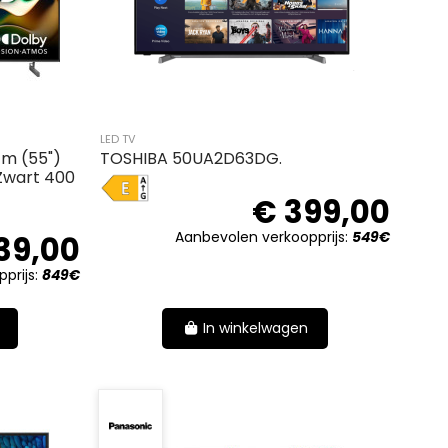
LED TV
cm (55")
TOSHIBA 50UA2D63DG.
 Zwart 400
E
€ 399,00
Aanbevolen verkoopprijs:
549€
39,00
prijs:
849€
In winkelwagen