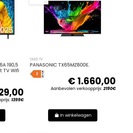
OLED TV
6A 190,5
PANASONIC TX65MZ800E.
 TV Wifi
F
€ 1.660,00
Aanbevolen verkoopprijs:
2190€
29,00
prijs:
1399€
In winkelwagen