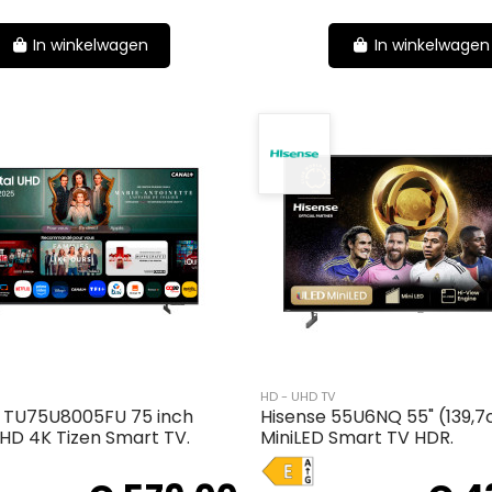
In winkelwagen
In winkelwagen
HD - UHD TV
 TU75U8005FU 75 inch
Hisense 55U6NQ 55" (139,
UHD 4K Tizen Smart TV.
MiniLED Smart TV HDR.
E