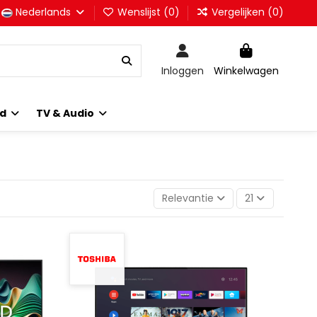
Nederlands
Wenslijst (
0
)
Vergelijken (
0
)
Inloggen
Winkelwagen
id
TV & Audio
Relevantie
21