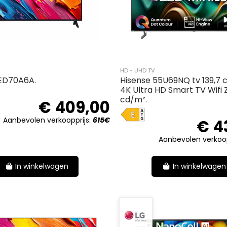
HD - UHD TV
ED70A6A.
Hisense 55U69NQ tv 139,7 
4K Ultra HD Smart TV Wifi
cd/m².
€ 409,00
E
Aanbevolen verkoopprijs:
615€
€ 4
Aanbevolen verkoop
In winkelwagen
In winkelwagen