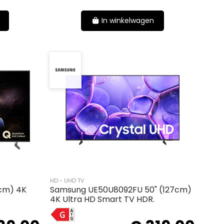
In winkelwagen
HD - UHD TV
7cm) 4K
Samsung UE50U8092FU 50" (127cm)
4K Ultra HD Smart TV HDR.
G