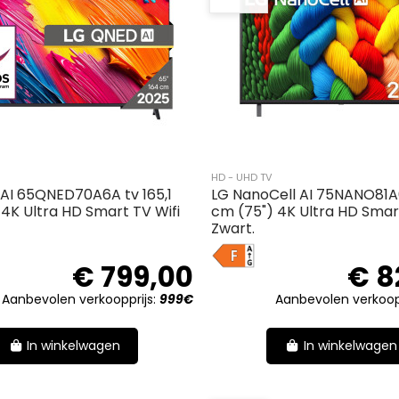
HD - UHD TV
AI 65QNED70A6A tv 165,1
LG NanoCell AI 75NANO81A
4K Ultra HD Smart TV Wifi
cm (75") 4K Ultra HD Smart
Zwart.
F
€ 799,00
€ 8
Aanbevolen verkoopprijs:
999€
Aanbevolen verkoop
In winkelwagen
In winkelwagen