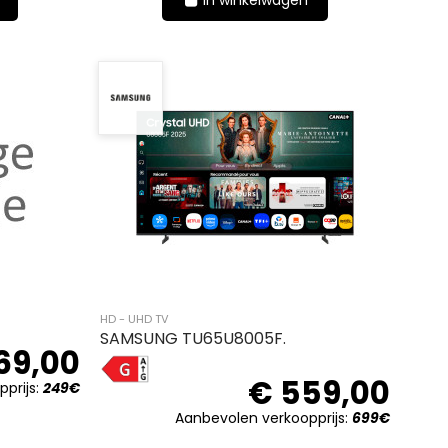
In winkelwagen
HD - UHD TV
SAMSUNG TU65U8005F.
69,00
G
€ 559,00
prijs:
249€
Aanbevolen verkoopprijs:
699€