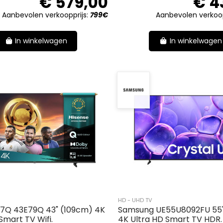
€ 579,00
€ 4
Aanbevolen verkoopprijs:
799€
Aanbevolen verkoop
In winkelwagen
In winkelwagen
HD - UHD TV
E7Q 43E79Q 43" (109cm) 4K
Samsung UE55U8092FU 55"
Smart TV Wifi.
4K Ultra HD Smart TV HDR.