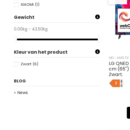
XIAOMI
(1)
Gewicht
0.00kg - 43.50kg
Kleur van het product
HD - UHD TV
LG QNED 
Zwart
(6)
cm (65") 
Zwart.
BLOG
F
News