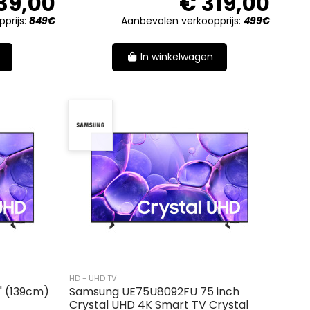
39,00
€ 319,00
prijs:
849€
Aanbevolen verkoopprijs:
499€
In winkelwagen
HD - UHD TV
 (139cm)
Samsung UE75U8092FU 75 inch
Crystal UHD 4K Smart TV Crystal