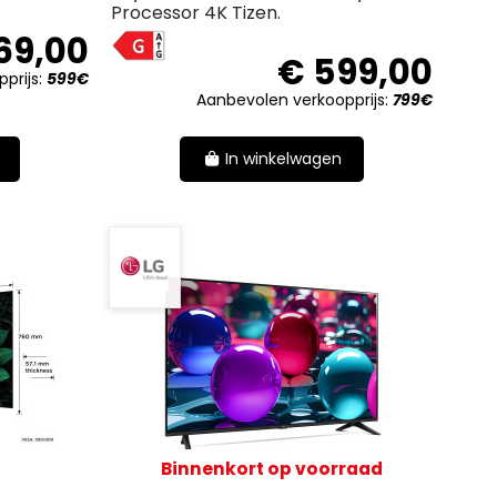
Processor 4K Tizen.
G
69,00
€ 599,00
prijs:
599€
Aanbevolen verkoopprijs:
799€
In winkelwagen
Binnenkort op voorraad