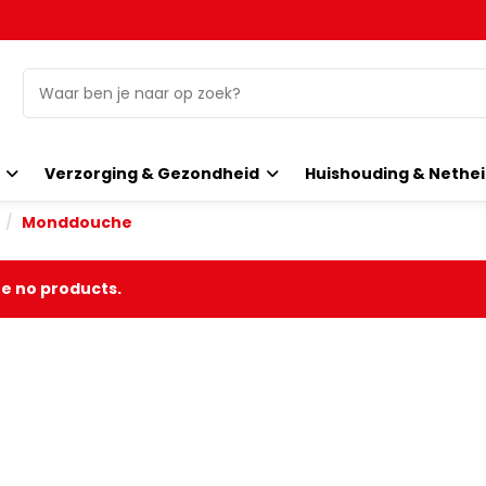
o
Verzorging & Gezondheid
Huishouding & Nethe
Monddouche
e no products.