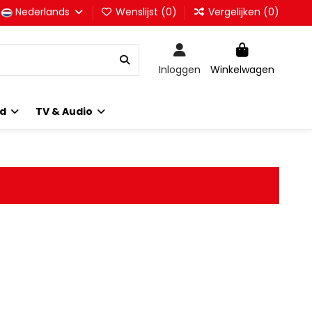
Nederlands
Wenslijst (
0
)
Vergelijken (
0
)
Inloggen
Winkelwagen
id
TV & Audio