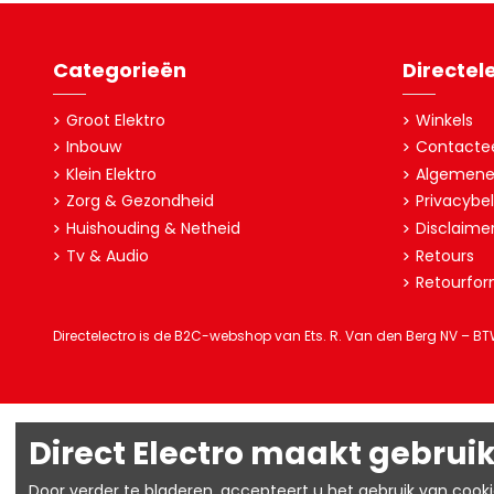
Categorieën
Directel
Groot Elektro
Winkels
Inbouw
Contacte
Klein Elektro
Algemene
Zorg & Gezondheid
Privacybel
Huishouding & Netheid
Disclaime
Tv & Audio
Retours
Retourfor
Directelectro is de B2C-webshop van Ets. R. Van den Berg NV – B
Direct Electro maakt gebruik
Door verder te bladeren, accepteert u het gebruik van cook