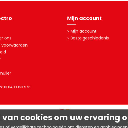
ectro
Mijn account
Mijn account
er ons
Bestelgeschiedenis
 voorwaarden
eid
r
mulier
TW: BE0403.153.576
 van cookies om uw ervaring op
ies of vergelijkbare technologieën om diensten en aanbiedingen 