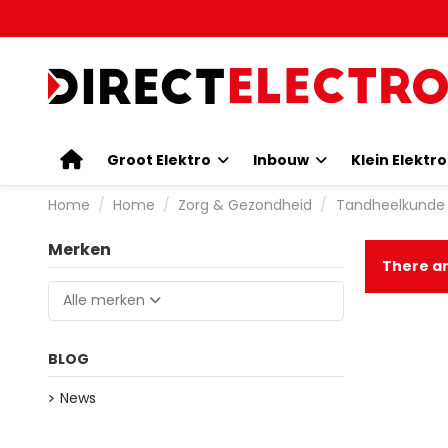
Groot Elektro
Inbouw
Klein Elektr
Home
Home
Zorg & Gezondheid
Tandheelkunde
Merken
There ar
Alle merken
BLOG
News