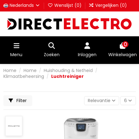
Nederlands
Wenslijst (
0
)
Vergelijken (
0
)
0
Menu
Zoeken
Inloggen
Winkelwagen
Home
Home
Huishouding & Netheid
Klimaatbeheersing
Luchtreiniger
Filter
Relevantie
6