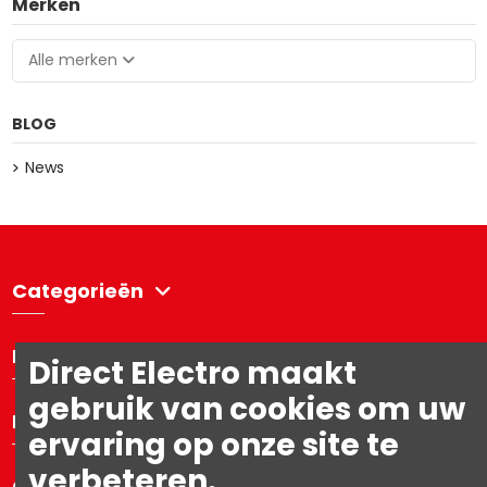
Merken
Alle merken
BLOG
News
Categorieën
Directelectro
Direct Electro maakt
gebruik van cookies om uw
Mijn account
ervaring op onze site te
verbeteren.
Contacteer ons