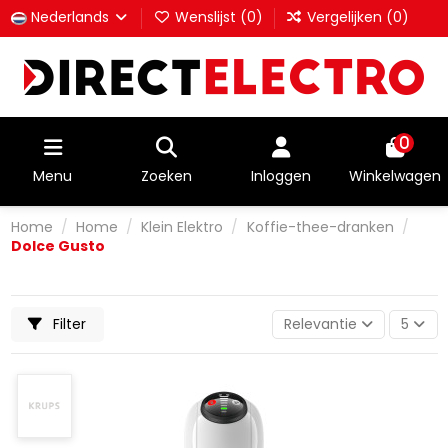
Nederlands
Wenslijst (
0
)
Vergelijken (
0
)
0
Menu
Zoeken
Inloggen
Winkelwagen
Home
Home
Klein Elektro
Koffie-thee-dranken
Dolce Gusto
Filter
Relevantie
5