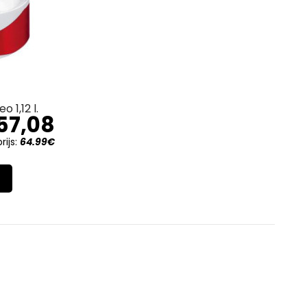
 1,12 l.
57,08
ijs:
64.99€