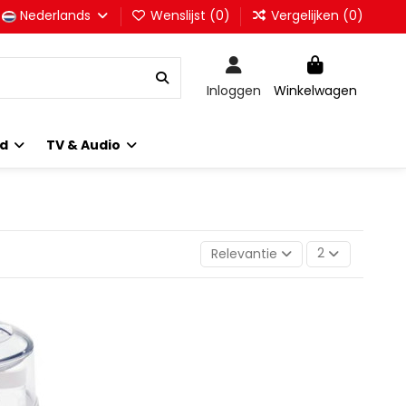
Nederlands
Wenslijst (
0
)
Vergelijken (
0
)
Inloggen
Winkelwagen
id
TV & Audio
Relevantie
2