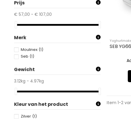
Prijs
€ 57,00 - € 107,00
Merk
Yoghurtmak
SEB YG66
Moulinex
(1)
Seb
(1)
A
Gewicht
3.12kg - 4.97kg
Item 1-2 van
Kleur van het product
Zilver
(1)