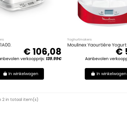
ers
Yoghurtmakers
1A00.
Moulinex Yaourtière Yogurteo
€ 106,08
€ 
anbevolen verkoopprijs:
139.99€
Aanbevolen verkooppr
In winkelwagen
In winkelwagen
 2 in totaal item(s)