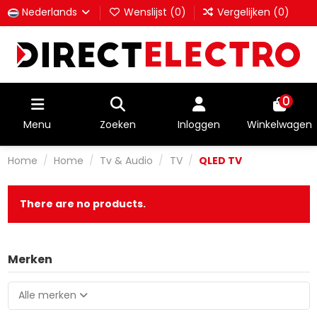
Nederlands
Wenslijst (
0
)
Vergelijken (
0
)
0
Menu
Zoeken
Inloggen
Winkelwagen
Home
Home
Tv & Audio
TV
QLED TV
There are no products.
Merken
Alle merken