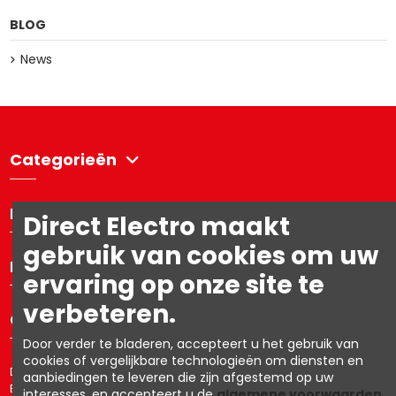
BLOG
News
Categorieën
Directelectro
Direct Electro maakt
gebruik van cookies om uw
Mijn account
ervaring op onze site te
verbeteren.
Contacteer ons
Door verder te bladeren, accepteert u het gebruik van
cookies of vergelijkbare technologieën om diensten en
Directelectro is de B2C-webshop van Ets. R. Van den Berg NV – BTW:
aanbiedingen te leveren die zijn afgestemd op uw
BE0403.153.576
interesses, en accepteert u de
algemene voorwaarden