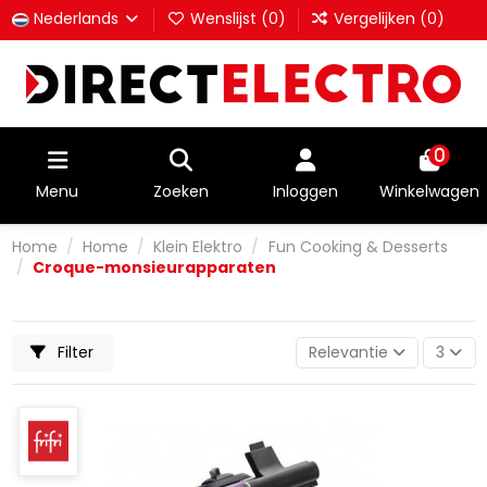
Nederlands
Wenslijst (
0
)
Vergelijken (
0
)
0
Menu
Zoeken
Inloggen
Winkelwagen
Home
Home
Klein Elektro
Fun Cooking & Desserts
Croque-monsieurapparaten
Filter
Relevantie
3