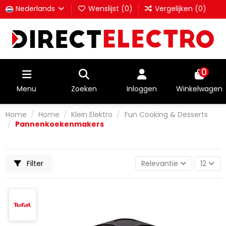
Nederlands
Wenslijst (
0
)
Vergelijken (
0
)
0
Menu
Zoeken
Inloggen
Winkelwagen
Home
Home
Klein Elektro
Fun Cooking & Desserts
Pannenkoekenmakers
Filter
Relevantie
12