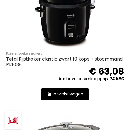
Pannenkoekenmakers
Tefal Rijstkoker classic zwart 10 kops + stoommand
RK1038.
€ 63,08
Aanbevolen verkoopprijs:
74.99€
In winkelwagen