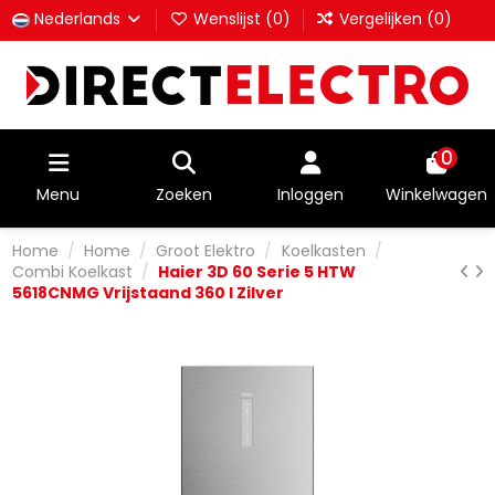
Nederlands
Wenslijst (
0
)
Vergelijken (
0
)
0
Menu
Zoeken
Inloggen
Winkelwagen
Home
Home
Groot Elektro
Koelkasten
Combi Koelkast
Haier 3D 60 Serie 5 HTW
5618CNMG Vrijstaand 360 l Zilver