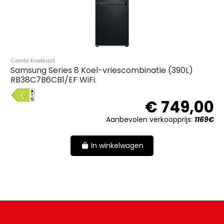
Combi Koelkast
Samsung Series 8 Koel-vriescombinatie (390L)
RB38C7B6CB1/EF WiFi.
C
0
€ 749,00
€
Aanbevolen verkoopprijs:
1169€
In winkelwagen