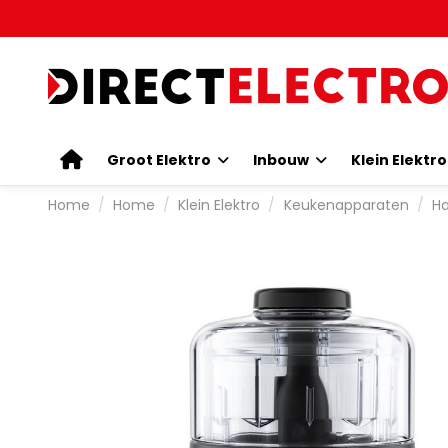
Groot Elektro
Inbouw
Klein Elektr
Home
Home
Klein Elektro
Keukenapparaten
H