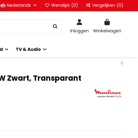
Nederlands
Wenslijst (
0
)
Vergelijken (
0
)
Inloggen
Winkelwagen
id
TV & Audio
 W Zwart, Transparant