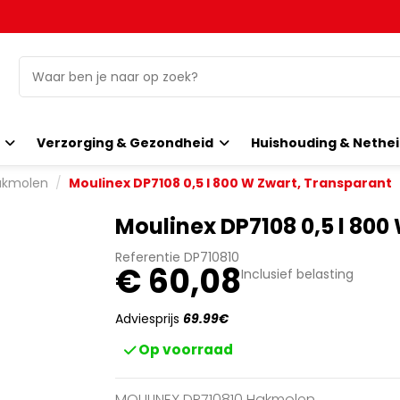
o
Verzorging & Gezondheid
Huishouding & Nethe
akmolen
Moulinex DP7108 0,5 l 800 W Zwart, Transparant
Moulinex DP7108 0,5 l 800
Referentie
DP710810
€ 60,08
Inclusief belasting
Adviesprijs
69.99€
Op voorraad
MOULINEX DP710810 Hakmolen