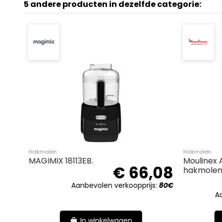
5 andere producten in dezelfde categorie:
Hakmolen
Hakmolen
TRISTAR BL-4024.
MAGIMIX 18113E
€ 22,00
Aanbevolen verkoopprijs:
29.99€
Aanb
In winkelwagen
I