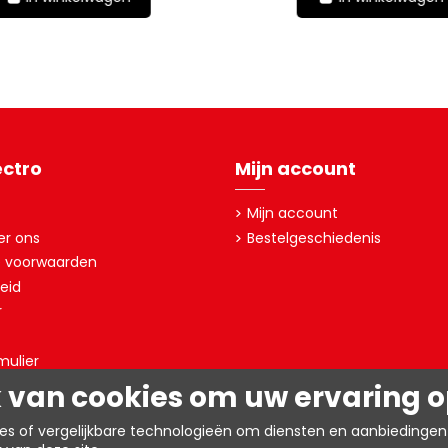
ectro
Mijn account
Mijn account
er ons
Bestelgeschiedenis
 voorwaarden
eid
r
mulier
 van cookies om uw ervaring op
TW: BE0403.153.576
ies of vergelijkbare technologieën om diensten en aanbiedingen 