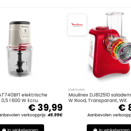
Hakmolen
B.
Moulinex AT740BF1 elektrische
€ 66,08
hakmolen 0,5 l 600 W Ecru.
€ 39
evolen verkoopprijs:
80€
Aanbevolen verkoopprijs:
4
n winkelwagen
In winkelwagen