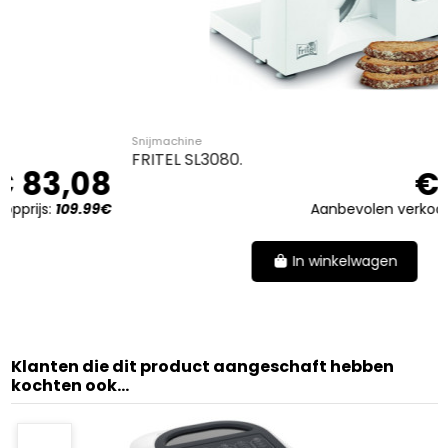
Snijmachine
FRITEL SL3080.
8
€ 58,08
€
Aanbevolen verkoopprijs:
64.99€
In winkelwagen
Klanten die dit product aangeschaft hebben
kochten ook...