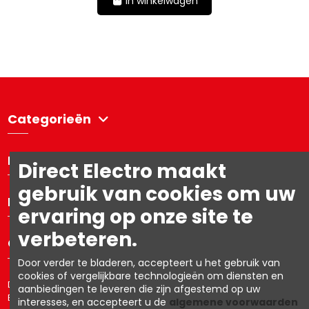
In winkelwagen
Categorieën
Directelectro
Direct Electro maakt
gebruik van cookies om uw
Mijn account
ervaring op onze site te
verbeteren.
Contacteer ons
Door verder te bladeren, accepteert u het gebruik van
cookies of vergelijkbare technologieën om diensten en
Directelectro is de B2C-webshop van Ets. R. Van den Berg NV – BTW:
aanbiedingen te leveren die zijn afgestemd op uw
BE0403.153.576
interesses, en accepteert u de
algemene voorwaarden