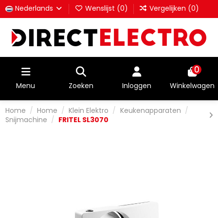
Nederlands
Wenslijst (
0
)
Vergelijken (
0
)
0
Menu
Zoeken
Inloggen
Winkelwagen
Home
Home
Klein Elektro
Keukenapparaten
Snijmachine
FRITEL SL3070