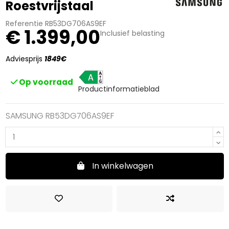
Roestvrijstaal
Referentie
RB53DG706AS9EF
€ 1.399,00
Inclusief belasting
Adviesprijs
1849€
A
Op voorraad
Productinformatieblad
SAMSUNG RB53DG706AS9EF
In winkelwagen