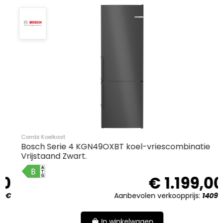
Combi Koelkast
Bosch Serie 4 KGN49OXBT koel-vriescombinatie
Vrijstaand Zwart.
B
0
€ 1.199,00
€
Aanbevolen verkoopprijs:
1409€
In winkelwagen