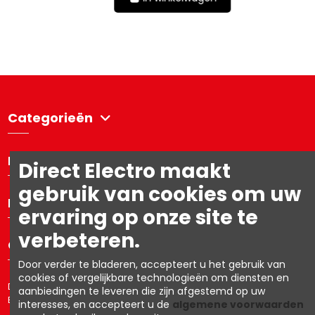
Categorieën
Directelectro
Direct Electro maakt
gebruik van cookies om uw
Mijn account
ervaring op onze site te
verbeteren.
Contacteer ons
Door verder te bladeren, accepteert u het gebruik van
cookies of vergelijkbare technologieën om diensten en
Directelectro is de B2C-webshop van Ets. R. Van den Berg NV – BTW:
aanbiedingen te leveren die zijn afgestemd op uw
BE0403.153.576
interesses, en accepteert u de
algemene voorwaarden