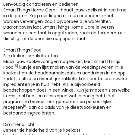
Eenvoudig controleren en bedienen
[4]
SmartThings Home Care
houdt jouw koelkast in realtime
in de gaten. Krijg meldingen als een onderdeel moet
worden vervangen, zoals bijvoorbeeld je waterfilter.
Daarenboven laat SmartThings Home Care je weten
wanneer er een fout is opgetreden, zoals de temperatuur
die stijgt of de deur die nog open staat.
SmartThings Food
Slim koken, smakelijk eten
Maak jouw kookervaringen nog leuker. Met SmartThings
[5]
Food
kun je een lijst maken van de voedingswaren in je
koelkast en de houdbaarheidsdatum aanduiden in de app,
zodat je altijd en overal gemakkelijk kunt controleren welke
ingrediënten je in huis hebt. Als je bijvoorbeeld
boodschappen doet in een winkel, kun je meteen zien welke
items je al hebt en alles kopen wat je nodig hebt. Het
programma beveelt ook gerechten en persoonlijke
[6]
recepten
aan op basis van je dieetvoorkeuren en
bestaande ingrediënten.
Dimmend licht
Beheer de helderheid van je koelkast