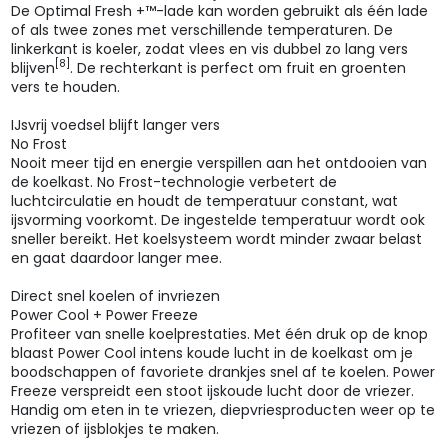
De Optimal Fresh +™-lade kan worden gebruikt als één lade
of als twee zones met verschillende temperaturen. De
linkerkant is koeler, zodat vlees en vis dubbel zo lang vers
[8]
blijven
. De rechterkant is perfect om fruit en groenten
vers te houden.
IJsvrij voedsel blijft langer vers
No Frost
Nooit meer tijd en energie verspillen aan het ontdooien van
de koelkast. No Frost-technologie verbetert de
luchtcirculatie en houdt de temperatuur constant, wat
ijsvorming voorkomt. De ingestelde temperatuur wordt ook
sneller bereikt. Het koelsysteem wordt minder zwaar belast
en gaat daardoor langer mee.
Direct snel koelen of invriezen
Power Cool + Power Freeze
Profiteer van snelle koelprestaties. Met één druk op de knop
blaast Power Cool intens koude lucht in de koelkast om je
boodschappen of favoriete drankjes snel af te koelen. Power
Freeze verspreidt een stoot ijskoude lucht door de vriezer.
Handig om eten in te vriezen, diepvriesproducten weer op te
vriezen of ijsblokjes te maken.