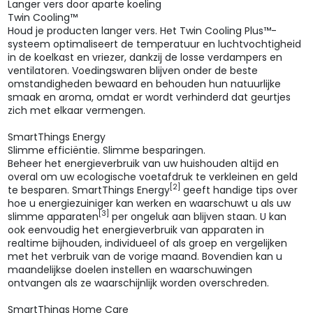
Langer vers door aparte koeling
Twin Cooling™
Houd je producten langer vers. Het Twin Cooling Plus™-
systeem optimaliseert de temperatuur en luchtvochtigheid
in de koelkast en vriezer, dankzij de losse verdampers en
ventilatoren. Voedingswaren blijven onder de beste
omstandigheden bewaard en behouden hun natuurlijke
smaak en aroma, omdat er wordt verhinderd dat geurtjes
zich met elkaar vermengen.
SmartThings Energy
Slimme efficiëntie. Slimme besparingen.
Beheer het energieverbruik van uw huishouden altijd en
overal om uw ecologische voetafdruk te verkleinen en geld
[2]
te besparen. SmartThings Energy
geeft handige tips over
hoe u energiezuiniger kan werken en waarschuwt u als uw
[3]
slimme apparaten
per ongeluk aan blijven staan. U kan
ook eenvoudig het energieverbruik van apparaten in
realtime bijhouden, individueel of als groep en vergelijken
met het verbruik van de vorige maand. Bovendien kan u
maandelijkse doelen instellen en waarschuwingen
ontvangen als ze waarschijnlijk worden overschreden.
SmartThings Home Care