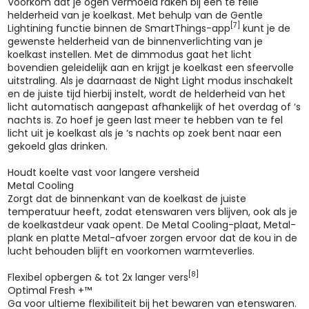
Voorkom dat je ogen vermoeid raken bij een te felle
helderheid van je koelkast. Met behulp van de Gentle
[7]
Lightining functie binnen de SmartThings-app
kunt je de
gewenste helderheid van de binnenverlichting van je
koelkast instellen. Met de dimmodus gaat het licht
bovendien geleidelijk aan en krijgt je koelkast een sfeervolle
uitstraling. Als je daarnaast de Night Light modus inschakelt
en de juiste tijd hierbij instelt, wordt de helderheid van het
licht automatisch aangepast afhankelijk of het overdag of ‘s
nachts is. Zo hoef je geen last meer te hebben van te fel
licht uit je koelkast als je ‘s nachts op zoek bent naar een
gekoeld glas drinken.
Houdt koelte vast voor langere versheid
Metal Cooling
Zorgt dat de binnenkant van de koelkast de juiste
temperatuur heeft, zodat etenswaren vers blijven, ook als je
de koelkastdeur vaak opent. De Metal Cooling-plaat, Metal-
plank en platte Metal-afvoer zorgen ervoor dat de kou in de
lucht behouden blijft en voorkomen warmteverlies.
[8]
Flexibel opbergen & tot 2x langer vers
Optimal Fresh +™
Ga voor ultieme flexibiliteit bij het bewaren van etenswaren.