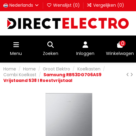
Nederlands
Wenslijst (
0
)
Vergelijken (
0
)
0
Menu
Zoeken
Inloggen
Winkelwagen
Home
Home
Groot Elektro
Koelkasten
Combi Koelkast
Samsung RB53DG706AS9
Vrijstaand 538 l Roestvrijstaal