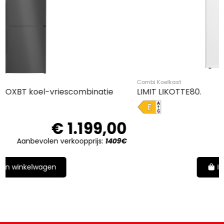
Combi Koelkast
tie
LIMIT LIKOTTE80.
E
€ 199,
9,00
Aanbevolen verkoopprijs:
2
:
1409€
In winkelwagen