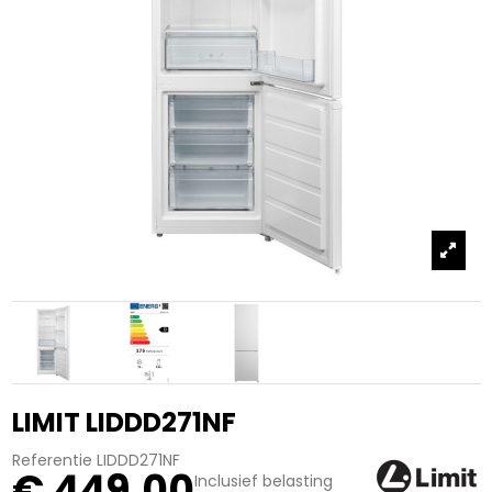
LIMIT LIDDD271NF
Referentie
LIDDD271NF
€ 449,00
Inclusief belasting