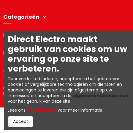
Categorieën
Directelectro
Direct Electro maakt
gebruik van cookies om uw
Mijn account
ervaring op onze site te
verbeteren.
Contacteer ons
Door verder te bladeren, accepteert u het gebruik van
cookies of vergelijkbare technologieën om diensten en
Directelectro is de B2C-webshop van Ets. R. Van den Berg NV – BTW:
aanbiedingen te leveren die zijn afgestemd op uw
BE0403.153.576
interesses, en accepteert u de
algemene voorwaarden
voor het gebruik van deze site.
Lees ons
cookiebeleid
voor meer informatie.
Accept